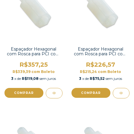
Espaçador Hexagonal
Espaçador Hexagonal
com Rosca para PCI com
com Rosca para PCI com
100 unidades-HTS-325
100 unidades-HTS-320
R$357,25
R$226,57
R$339,39
com
Boleto
R$215,24
com
Boleto
3
x de
R$119,08
sem juros
3
x de
R$75,52
sem juros
COMPRAR
COMPRAR