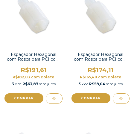
Espaçador Hexagonal
Espaçador Hexagonal
com Rosca para PCI com
com Rosca para PCI com
100 unidades-HTS-310
100 unidades-HTS-308
R$191,61
R$174,11
R$182,03
com
Boleto
R$165,40
com
Boleto
3
x de
R$63,87
sem juros
3
x de
R$58,04
sem juros
COMPRAR
COMPRAR