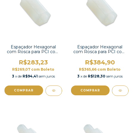
Espaçador Hexagonal
Espaçador Hexagonal
com Rosca para PCI com
com Rosca para PCI com
100 unidades-HTS-419
100 unidades-HTS-330
R$283,23
R$384,90
R$269,07
com
Boleto
R$365,66
com
Boleto
3
x de
R$94,41
sem juros
3
x de
R$128,30
sem juros
COMPRAR
COMPRAR