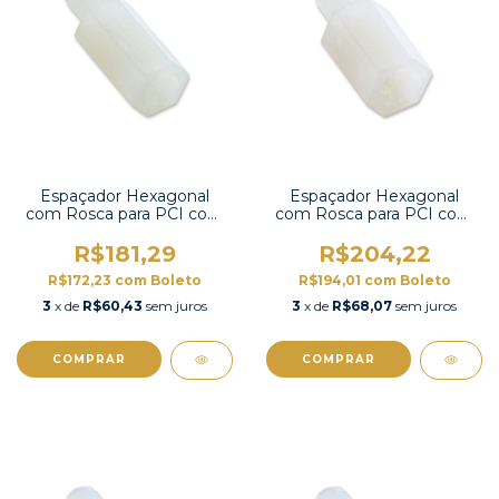
Espaçador Hexagonal
Espaçador Hexagonal
com Rosca para PCI com
com Rosca para PCI com
100 unidades-HTS-315
100 unidades-HTS-312
R$181,29
R$204,22
R$172,23
com
Boleto
R$194,01
com
Boleto
3
x de
R$60,43
sem juros
3
x de
R$68,07
sem juros
COMPRAR
COMPRAR