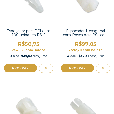
Espaçador para PCI com
Espaçador Hexagonal
100 unidades-RS-6
com Rosca para PCI com
100 unidades-HTS-306
R$50,75
R$97,05
R$48,21
com
Boleto
R$92,20
com
Boleto
3
x de
R$16,92
sem juros
3
x de
R$32,35
sem juros
COMPRAR
COMPRAR