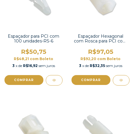
Espaçador para PCI com
Espaçador Hexagonal
100 unidades-RS-6
com Rosca para PCI com
100 unidades-HTS-306
R$50,75
R$97,05
R$48,21
com
Boleto
R$92,20
com
Boleto
3
x de
R$16,92
sem juros
3
x de
R$32,35
sem juros
COMPRAR
COMPRAR