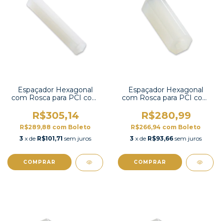
Espaçador Hexagonal
Espaçador Hexagonal
com Rosca para PCI com
com Rosca para PCI com
100 unidades-HTP-320
100 unidades-HTP-318
R$305,14
R$280,99
R$289,88
com
Boleto
R$266,94
com
Boleto
3
x de
R$101,71
sem juros
3
x de
R$93,66
sem juros
COMPRAR
COMPRAR