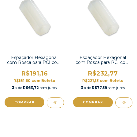
Espaçador Hexagonal
Espaçador Hexagonal
com Rosca para PCI com
com Rosca para PCI com
100 unidades-HTP-315
100 unidades-HTP-312
R$191,16
R$232,77
R$181,60
com
Boleto
R$221,13
com
Boleto
3
x de
R$63,72
sem juros
3
x de
R$77,59
sem juros
COMPRAR
COMPRAR