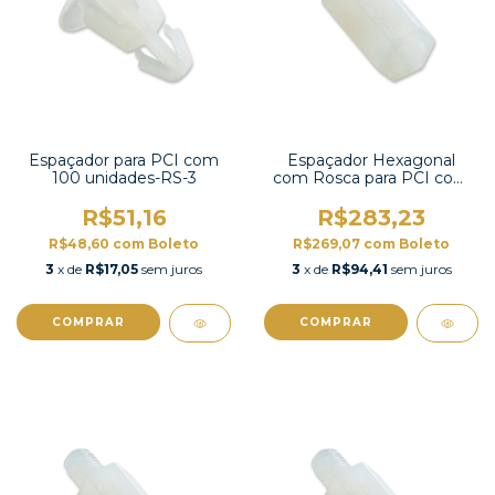
Espaçador para PCI com
Espaçador Hexagonal
100 unidades-RS-3
com Rosca para PCI com
100 unidades-HTS-419
R$51,16
R$283,23
R$48,60
com
Boleto
R$269,07
com
Boleto
3
x de
R$17,05
sem juros
3
x de
R$94,41
sem juros
COMPRAR
COMPRAR