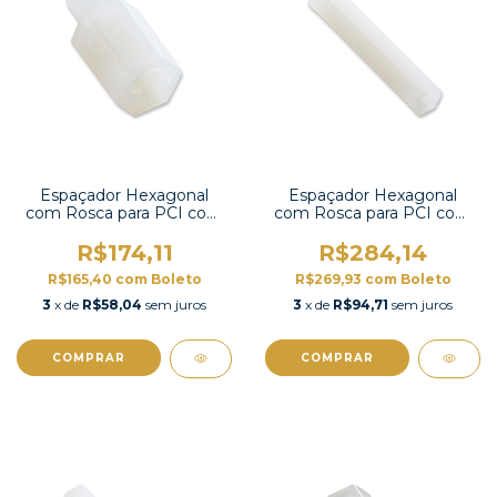
Espaçador Hexagonal
Espaçador Hexagonal
com Rosca para PCI com
com Rosca para PCI com
100 unidades-HTS-308
100 unidades-HTP-325
R$174,11
R$284,14
R$165,40
com
Boleto
R$269,93
com
Boleto
3
x de
R$58,04
sem juros
3
x de
R$94,71
sem juros
COMPRAR
COMPRAR