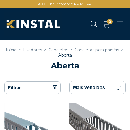
5% OFF na 1ª compra: PRIMEIRA5
0
Início
>
Fixadores
>
Canaletas
>
Canaletas para painéis
>
Aberta
Aberta
Filtrar