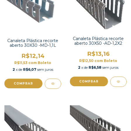
Canaleta Plástica recorte
Canaleta Plástica recorte
aberto 30X50 -AD-1,2X2
aberto 30X30 -MD-1,1L
R$13,16
R$12,14
R$12,50
com
Boleto
R$11,53
com
Boleto
2
x de
R$6,58
sem juros
2
x de
R$6,07
sem juros
COMPRAR
COMPRAR