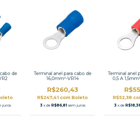
 cabo de
Terminal anel para cabo de
Terminal anel 
-VR2
16,0mm²-VR14
0,5 A 1,5mm
1
R$260,43
R$55
oleto
R$247,41
com
Boleto
R$52,38
co
 juros
3
x de
R$86,81
sem juros
3
x de
R$18,3