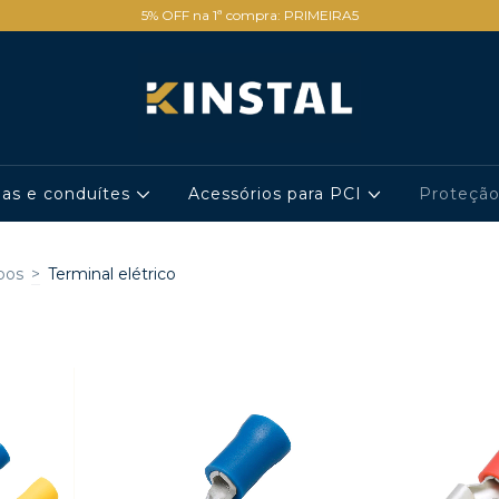
5% OFF na 1ª compra: PRIMEIRA5
has e conduítes
Acessórios para PCI
Proteçã
bos
>
Terminal elétrico