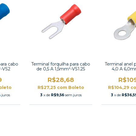
para cabo
Terminal forquilha para cabo
Terminal anel 
²-VS2
de 0,5 A 1,5mm²-VS1.25
4,0 A 6,0m
9
R$28,68
R$10
oleto
R$27,25
com
Boleto
R$104,29
c
 juros
3
x de
R$9,56
sem juros
3
x de
R$36,5