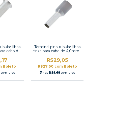
ubular Ilhos
Terminal pino tubular Ilhos
para cabo de
cinza para cabo de 4,0mm²-
N005008
CE040012
,17
R$29,05
m
Boleto
R$27,60
com
Boleto
9
sem juros
3
x de
R$9,68
sem juros