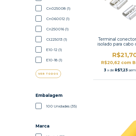
Cn025008 (1)
Cn060012 (1)
Cn250016 (1)
Terminal conecto
Ct225013 (1)
isolado para cabo 
1,5mm²-FDD1
E10-12 (1)
R$21,7
E10-18 (1)
R$20,62
com
B
3
x de
R$7,23
sem
VER TODOS
Embalagem
100 Unidades (35)
Marca