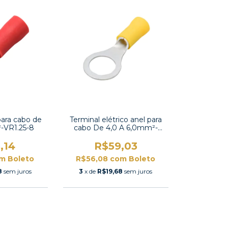
para cabo de
Terminal elétrico anel para
²-VR1.25-8
cabo De 4,0 A 6,0mm²-
RV5.5-6
,14
R$59,03
m
Boleto
R$56,08
com
Boleto
8
sem juros
3
x de
R$19,68
sem juros