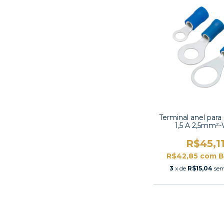
Terminal anel para
1,5 A 2,5mm²
R$45,1
R$42,85
com
B
3
x de
R$15,04
sem