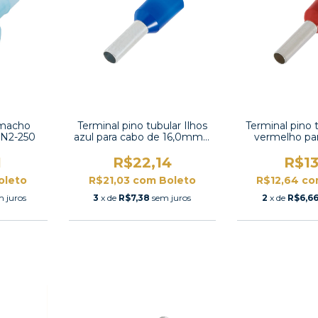
 macho
Terminal pino tubular Ilhos
Terminal pino t
FN2-250
azul para cabo de 16,0mm²-
vermelho pa
E16
10,0mm
1
R$22,14
R$13
oleto
R$21,03
com
Boleto
R$12,64
co
m juros
3
x de
R$7,38
sem juros
2
x de
R$6,6