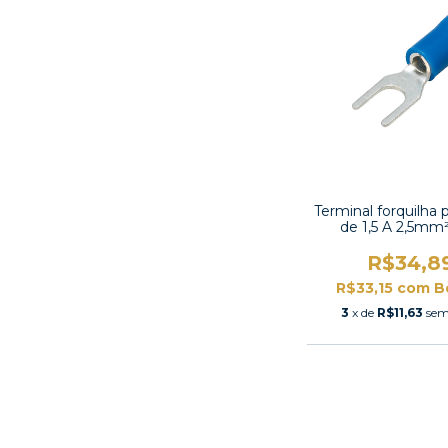
Terminal forquilha 
de 1,5 A 2,5mm
R$34,8
R$33,15
com
B
3
x de
R$11,63
sem