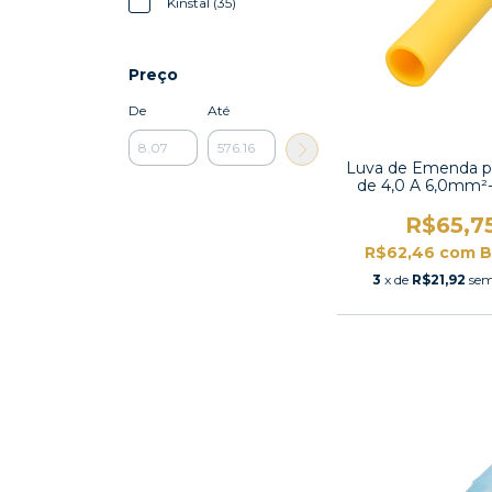
Kinstal (35)
Preço
De
Até
Luva de Emenda p
de 4,0 A 6,0mm²
R$65,7
R$62,46
com
B
3
x de
R$21,92
sem