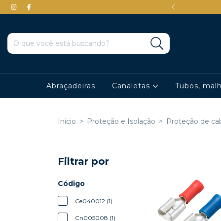
em até 3x sem juros
Abraçadeiras
Canaletas
Tubos, mal
Início
>
Proteção e Isolação
>
Proteção de ca
Filtrar por
Código
Ce040012 (1)
Cn005008 (1)