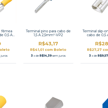
r fêmea
Terminal pino para cabo de
Terminal slip-
de 0,5 A
1,5 A 2,5mm²-VP2
cabo de 0,5
.25
VF1.25
0
R$43,17
R$28
oleto
R$41,01
com
Boleto
R$27,27
co
 juros
3
x de
R$14,39
sem juros
3
x de
R$9,5