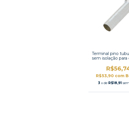
Terminal pino tubu
sem isolação para
25,0mm²-CN25
R$56,7
R$53,90
com
B
3
x de
R$18,91
sem