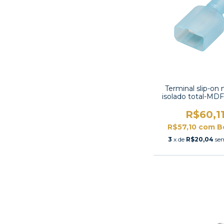
Terminal slip-on
isolado total-MD
R$60,1
R$57,10
com
B
3
x de
R$20,04
se