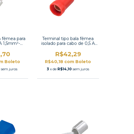
on fêmea para
Terminal tipo bala fêmea
 A 1,5mm²-
isolado para cabo de 0,5 A
-187
1,5mm²-VF1.25-156A
,70
R$42,29
m
Boleto
R$40,18
com
Boleto
7
sem juros
3
x de
R$14,10
sem juros