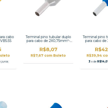
ara cabo
Terminal pino tubular duplo
Terminal pino 
-VB5.5S
para cabo de 2X0,75mm²-
para cabo de
TE7508
TE25
5
R$8,07
R$42
oleto
R$7,67
com
Boleto
R$39,94
c
 juros
3
x de
R$14,0