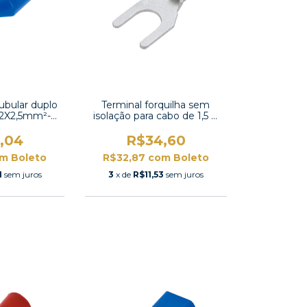
tubular duplo
Terminal forquilha sem
 2X2,5mm²-
isolação para cabo de 1,5 A
10
2,5mm²-S2-4SB
,04
R$34,60
om
Boleto
R$32,87
com
Boleto
1
sem juros
3
x de
R$11,53
sem juros