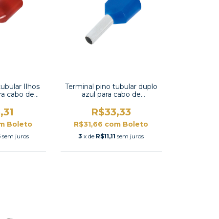
ubular Ilhos
Terminal pino tubular duplo
ra cabo de
azul para cabo de
²-E10
2X2,5mm²-CT225013
,31
R$33,33
m
Boleto
R$31,66
com
Boleto
6
sem juros
3
x de
R$11,11
sem juros