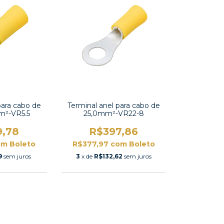
para cabo de
Terminal anel para cabo de
m²-VR5.5
25,0mm²-VR22-8
9,78
R$397,86
om
Boleto
R$377,97
com
Boleto
9
sem juros
3
x de
R$132,62
sem juros