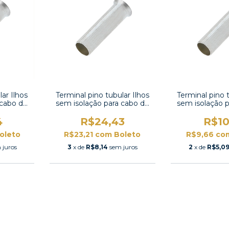
lar Ilhos
Terminal pino tubular Ilhos
Terminal pino t
 cabo de
sem isolação para cabo de
sem isolação 
0016
6,0mm²-CN060012
0,5mm²-C
4
R$24,43
R$10
oleto
R$23,21
com
Boleto
R$9,66
co
 juros
3
x de
R$8,14
sem juros
2
x de
R$5,0