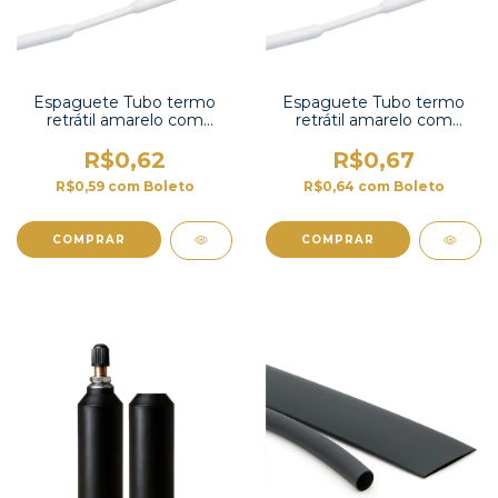
Espaguete Tubo termo
Espaguete Tubo termo
retrátil amarelo com
retrátil amarelo com
contração 2:1 -RSFR-H-
contração 2:1-RSFR-H-
2,5YW
1,5YW
R$0,62
R$0,67
R$0,59
com
Boleto
R$0,64
com
Boleto
COMPRAR
COMPRAR