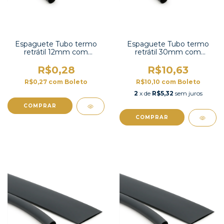
Espaguete Tubo termo
Espaguete Tubo termo
retrátil 12mm com
retrátil 30mm com
contração 2:1 -TT2X-1/2 UL
contração 2:1-TT2X-1-1/4
UL
R$0,28
R$10,63
R$0,27
com
Boleto
R$10,10
com
Boleto
2
x de
R$5,32
sem juros
COMPRAR
COMPRAR