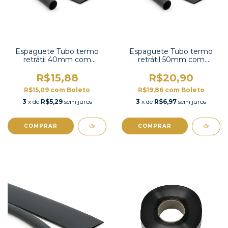
Espaguete Tubo termo
Espaguete Tubo termo
retrátil 40mm com
retrátil 50mm com
contração 2:1 -TT2X-1-1/2
contração 2:1 -TT2X-2 UL
UL
R$15,88
R$20,90
R$15,09
com
Boleto
R$19,86
com
Boleto
3
x de
R$5,29
sem juros
3
x de
R$6,97
sem juros
COMPRAR
COMPRAR