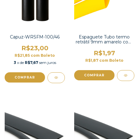
Capuz-WRSFM-100/46
Espaguete Tubo termo
retrátil 9mm amarelo com
contração 2:1-TT2X-3/8YW
R$23,00
S/G
R$1,97
R$21,85
com
Boleto
R$1,87
com
Boleto
3
x de
R$7,67
sem juros
COMPRAR
COMPRAR