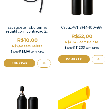
Espaguete Tubo termo
Capuz-WRSFM-100/46V
retrátil com contração 2:1
4mm preto-KEPDM-4
R$52,00
R$10,00
R$49,40
com
Boleto
R$9,50
com
Boleto
3
x de
R$17,33
sem juros
2
x de
R$5,00
sem juros
COMPRAR
COMPRAR