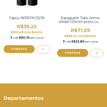
Capuz-WRSFM-32/16
Espaguete Tubo termo
retrátil 120mm preto com
contração 2:1 -TT2X-5 UL
R$35,25
R$71,59
R$33,49
com
Boleto
R$68,01
com
Boleto
3
x de
R$11,75
sem juros
3
x de
R$23,86
sem juros
COMPRAR
COMPRAR
Departamentos