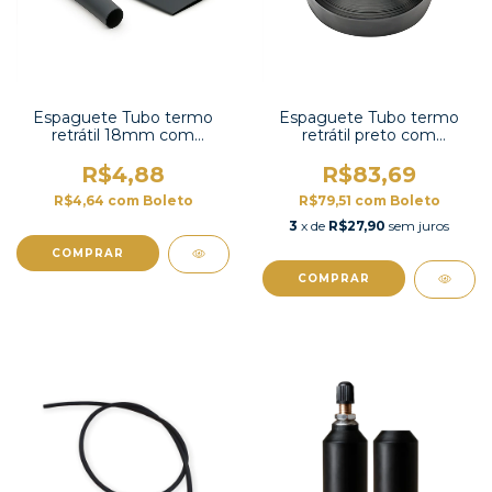
Espaguete Tubo termo
Espaguete Tubo termo
retrátil 18mm com
retrátil preto com
contração 2:1 -TT2X-3/4 UL
contração 2:1-HS-6,5BK
R$4,88
R$83,69
R$4,64
com
Boleto
R$79,51
com
Boleto
3
x de
R$27,90
sem juros
COMPRAR
COMPRAR