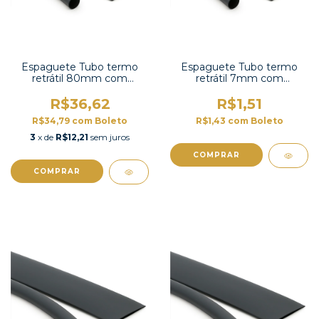
Espaguete Tubo termo
Espaguete Tubo termo
retrátil 80mm com
retrátil 7mm com
contração 2:1 -TT2X-3 UL
contração 2:1 -TT2X-5/16
UL
R$36,62
R$1,51
R$34,79
com
Boleto
R$1,43
com
Boleto
3
x de
R$12,21
sem juros
COMPRAR
COMPRAR