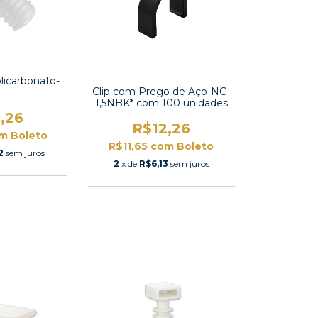
licarbonato-
Clip com Prego de Aço-NC-
1,5NBK* com 100 unidades
,26
R$12,26
om
Boleto
R$11,65
com
Boleto
2
sem juros
2
x de
R$6,13
sem juros