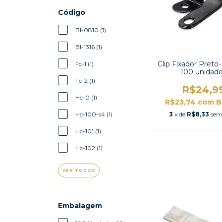
Código
Bl-0810 (1)
Bl-1316 (1)
Clip Fixador Pret
Fc-1 (1)
100 unidad
Fc-2 (1)
R$24,9
Hc-0 (1)
R$23,74
com
B
Hc-100-s4 (1)
3
x de
R$8,33
sem
Hc-101 (1)
Hc-102 (1)
VER TODOS
Embalagem