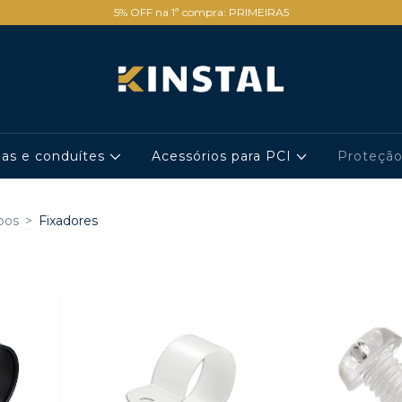
5% OFF na 1ª compra: PRIMEIRA5
has e conduítes
Acessórios para PCI
Proteçã
bos
>
Fixadores