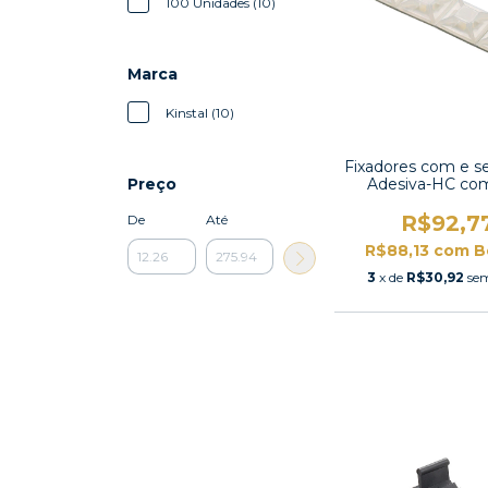
100 Unidades (10)
Marca
Kinstal (10)
Fixadores com e 
Preço
Adesiva-HC co
unidades
R$92,7
De
Até
R$88,13
com
B
3
x de
R$30,92
sem