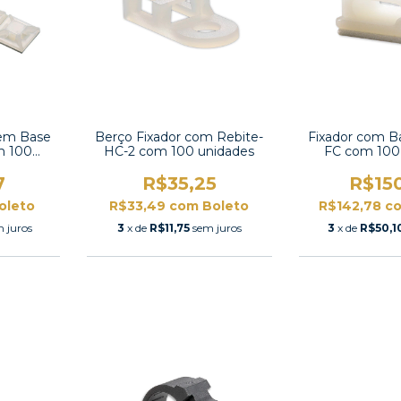
sem Base
Berço Fixador com Rebite-
Fixador com B
m 100
HC-2 com 100 unidades
FC com 100
7
R$35,25
R$15
oleto
R$33,49
com
Boleto
R$142,78
c
 juros
3
x de
R$11,75
sem juros
3
x de
R$50,1