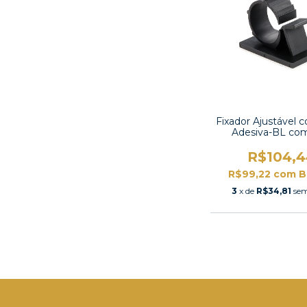
Fixador Ajustável 
Adesiva-BL co
unidades
R$104,4
R$99,22
com
B
3
x de
R$34,81
sem