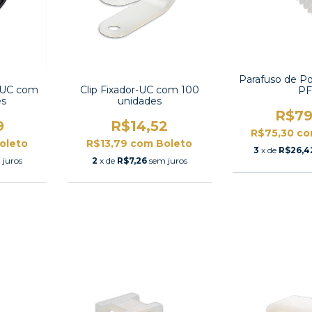
Parafuso de Po
o-UC com
Clip Fixador-UC com 100
PF
es
unidades
R$79
9
R$14,52
R$75,30
c
oleto
R$13,79
com
Boleto
3
x de
R$26,4
 juros
2
x de
R$7,26
sem juros