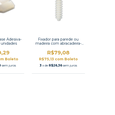
ase Adesiva-
Fixador para parede ou
 unidades
madeira com abracadeira-
CH-8 com 100 unidades
0,29
R$79,08
om
Boleto
R$75,13
com
Boleto
0
sem juros
3
x de
R$26,36
sem juros