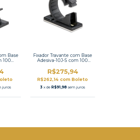
com Base
Fixador Travante com Base
m 100
Adesiva-10J-S com 100
unidades
4
R$275,94
oleto
R$262,14
com
Boleto
 juros
3
x de
R$91,98
sem juros