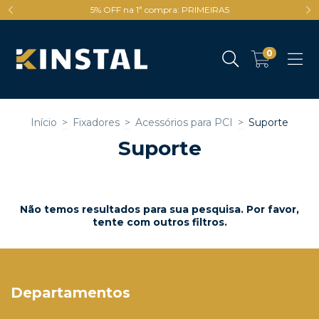
5% OFF na 1ª compra: PRIMEIRA5
0
Início
>
Fixadores
>
Acessórios para PCI
>
Suporte
Suporte
Não temos resultados para sua pesquisa. Por favor,
tente com outros filtros.
Departamentos