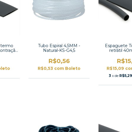
 termo
Tubo Espiral 4,5MM -
Espaguete T
contração
Natural-KS-G4,5
retrátil 
 UL
contração 2:1 -
R$0,56
R$15
leto
R$0,53
com
Boleto
R$15,09
co
3
x de
R$5,2