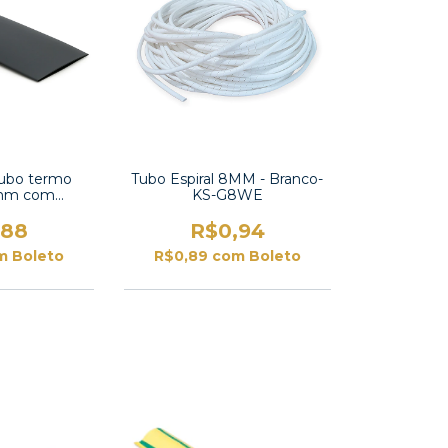
ubo termo
Tubo Espiral 8MM - Branco-
18mm com
KS-G8WE
-TT2X-3/4 UL
,88
R$0,94
m
Boleto
R$0,89
com
Boleto