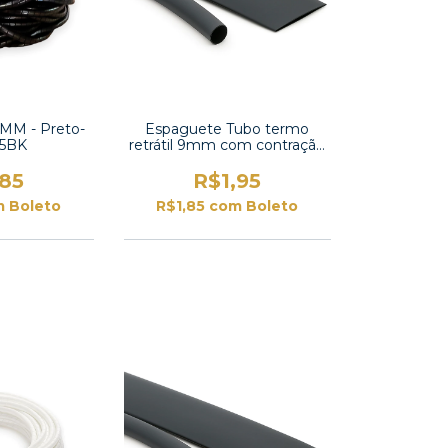
,5MM - Preto-
Espaguete Tubo termo
,5BK
retrátil 9mm com contração
2:1 -TT2X-3/8 UL
,85
R$1,95
m
Boleto
R$1,85
com
Boleto