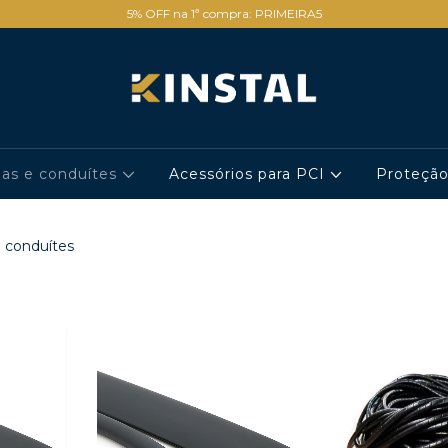
5% OFF na 1ª compra: PRIMEIRA5
has e conduítes
Acessórios para PCI
Proteçã
 conduítes