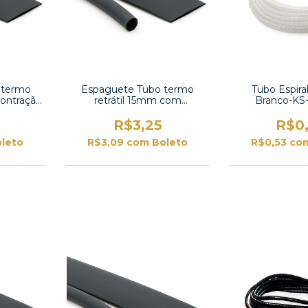
 termo
Espaguete Tubo termo
Tubo Espira
contração
retrátil 15mm com
Branco-KS
 UL
contração 2:1-TT2X-5/8 UL
R$3,25
R$0
leto
R$3,09
com
Boleto
R$0,53
co