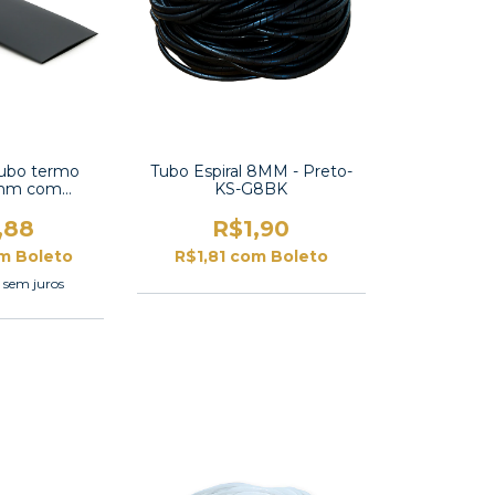
ubo termo
Tubo Espiral 8MM - Preto-
40mm com
KS-G8BK
TT2X-1-1/2 UL
,88
R$1,90
m
Boleto
R$1,81
com
Boleto
9
sem juros