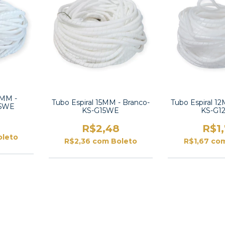
5MM -
Tubo Espiral 15MM - Branco-
Tubo Espiral 1
,5WE
KS-G15WE
KS-G1
R$2,48
R$1
oleto
R$2,36
com
Boleto
R$1,67
co