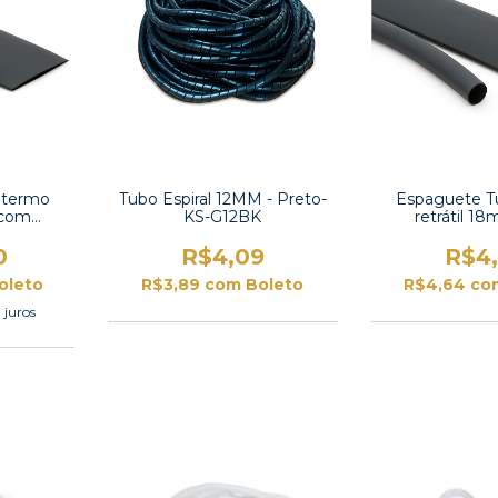
 termo
Tubo Espiral 12MM - Preto-
Espaguete T
 com
KS-G12BK
retrátil 
2X-2 UL
contração 2:1 
0
R$4,09
R$4
oleto
R$3,89
com
Boleto
R$4,64
co
 juros