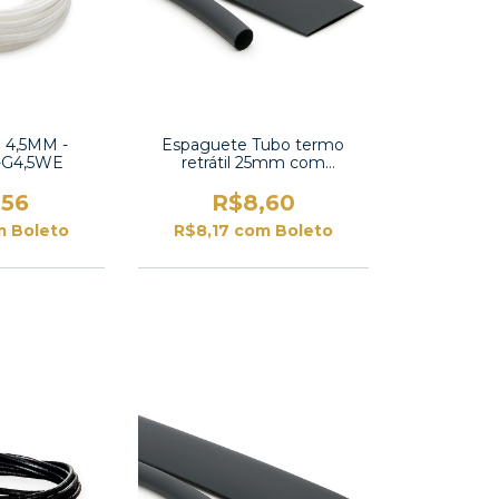
l 4,5MM -
Espaguete Tubo termo
-G4,5WE
retrátil 25mm com
contração 2:1 -TT2X-1 UL
,56
R$8,60
m
Boleto
R$8,17
com
Boleto