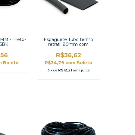
,5MM - Preto-
Espaguete Tubo termo
,5BK
retrátil 80mm com
contração 2:1 -TT2X-3 UL
,56
R$36,62
m
Boleto
R$34,79
com
Boleto
3
x de
R$12,21
sem juros