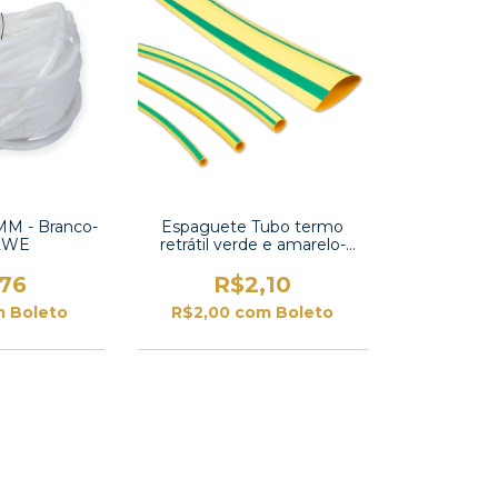
2MM - Branco-
Espaguete Tubo termo
2WE
retrátil verde e amarelo-
RSFR-HL-4
,76
R$2,10
m
Boleto
R$2,00
com
Boleto