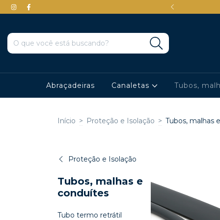
em até 3x sem juros
Abraçadeiras
Canaletas
Tubos, mal
Início
>
Proteção e Isolação
>
Tubos, malhas e
Proteção e Isolação
Tubos, malhas e
conduítes
Tubo termo retrátil