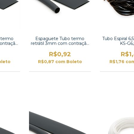
 termo
Espaguete Tubo termo
Tubo Espiral 6
contração
retrátil 3mm com contração
KS-G6
 UL
2:1-TT2X-1/8 UL
R$0,92
R$1
oleto
R$0,87
com
Boleto
R$1,76
co