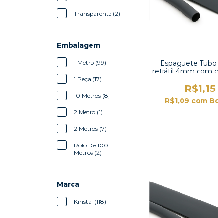
Transparente (2)
Embalagem
1 Metro (99)
Espaguete Tubo
retrátil 4mm com 
2:1-TT2X-3/16
1 Peça (17)
R$1,15
10 Metros (8)
R$1,09
com
Bo
2 Metro (1)
2 Metros (7)
Rolo De 100
Metros (2)
Marca
Kinstal (118)