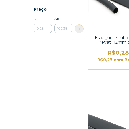
Preço
De
Até
Espaguete Tubo
retrátil 12mm
contração 2:1 -TT2
R$0,2
R$0,27
com
B