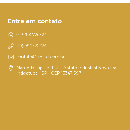
Entre em contato
5519996726324
(19) 996726324
contato@kinstal.com.br
Alameda Júpiter, 1151 - Distrito Industrial Nova Era -
Indaiatuba - SP - CEP 13347-397