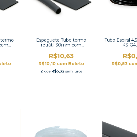
 termo
Espaguete Tubo termo
Tubo Espiral 4
 com
retrátil 30mm com
KS-G4
X-1/2 UL
contração 2:1-TT2X-1-1/4 UL
8
R$10,63
R$0
oleto
R$10,10
com
Boleto
R$0,53
co
2
x de
R$5,32
sem juros