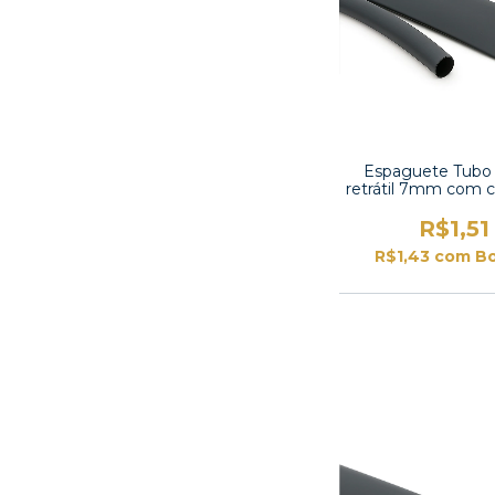
Espaguete Tubo
retrátil 7mm com 
2:1 -TT2X-5/16
R$1,51
R$1,43
com
Bo