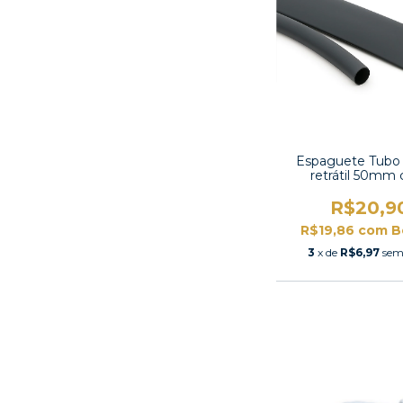
Espaguete Tubo
retrátil 50mm
contração 2:1 -TT
R$20,9
R$19,86
com
B
3
x de
R$6,97
sem