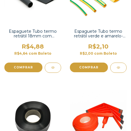
Espaguete Tubo termo
Espaguete Tubo termo
retrátil 18mm com
retrátil verde e amarelo-
contração 2:1 -TT2X-3/4 UL
RSFR-HL-4
R$4,88
R$2,10
R$4,64
com
Boleto
R$2,00
com
Boleto
COMPRAR
COMPRAR