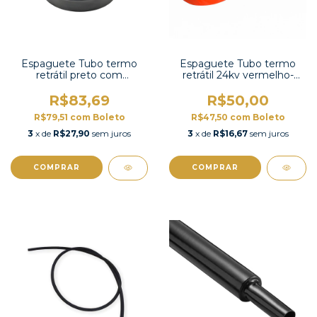
Espaguete Tubo termo
Espaguete Tubo termo
retrátil preto com
retrátil 24kv vermelho-
contração 2:1-HS-6,5BK
BBMV 30/12RD
R$83,69
R$50,00
R$79,51
com
Boleto
R$47,50
com
Boleto
3
x de
R$27,90
sem juros
3
x de
R$16,67
sem juros
COMPRAR
COMPRAR