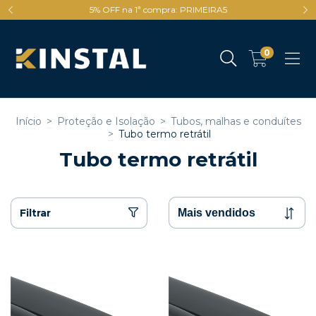
5% OFF na 1ª compra: PRIMEIRA5
0
Início
>
Proteção e Isolação
>
Tubos, malhas e conduítes
>
Tubo termo retrátil
Tubo termo retrátil
Filtrar