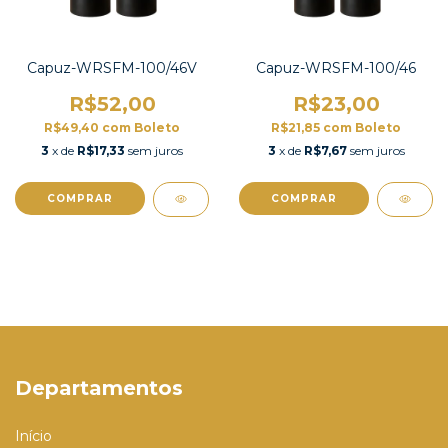
Capuz-WRSFM-100/46V
Capuz-WRSFM-100/46
R$52,00
R$23,00
R$49,40
com
Boleto
R$21,85
com
Boleto
3
x de
R$17,33
sem juros
3
x de
R$7,67
sem juros
COMPRAR
COMPRAR
Departamentos
Início