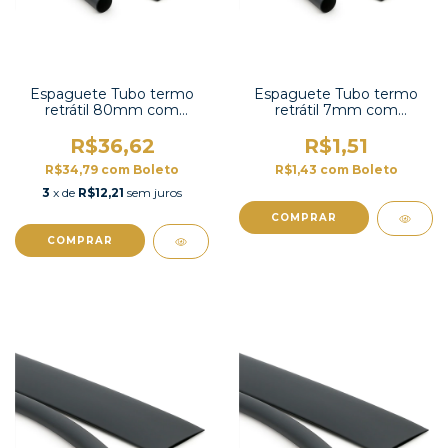
Espaguete Tubo termo
Espaguete Tubo termo
retrátil 80mm com
retrátil 7mm com
contração 2:1 -TT2X-3 UL
contração 2:1 -TT2X-5/16
UL
R$36,62
R$1,51
R$34,79
com
Boleto
R$1,43
com
Boleto
3
x de
R$12,21
sem juros
COMPRAR
COMPRAR