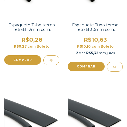
Espaguete Tubo termo
Espaguete Tubo termo
retrátil 12mm com
retrátil 30mm com
contração 2:1 -TT2X-1/2 UL
contração 2:1-TT2X-1-1/4
UL
R$0,28
R$10,63
R$0,27
com
Boleto
R$10,10
com
Boleto
2
x de
R$5,32
sem juros
COMPRAR
COMPRAR