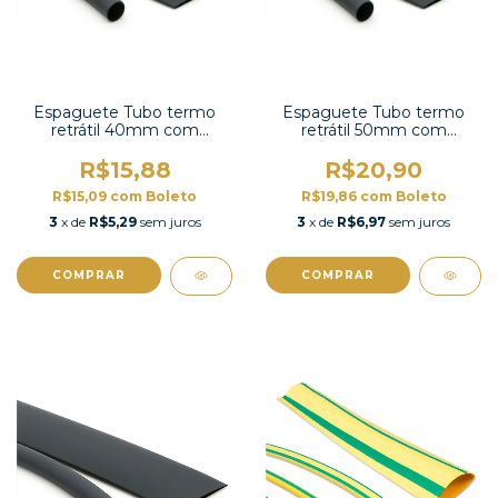
Espaguete Tubo termo
Espaguete Tubo termo
retrátil 40mm com
retrátil 50mm com
contração 2:1 -TT2X-1-1/2
contração 2:1 -TT2X-2 UL
UL
R$15,88
R$20,90
R$15,09
com
Boleto
R$19,86
com
Boleto
3
x de
R$5,29
sem juros
3
x de
R$6,97
sem juros
COMPRAR
COMPRAR